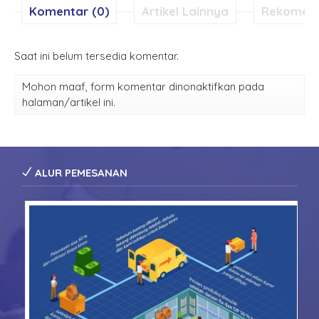
Komentar (0)
Artikel Lainnya
Rekomen
Saat ini belum tersedia komentar.
Mohon maaf, form komentar dinonaktifkan pada
halaman/artikel ini.
ALUR PEMESANAN