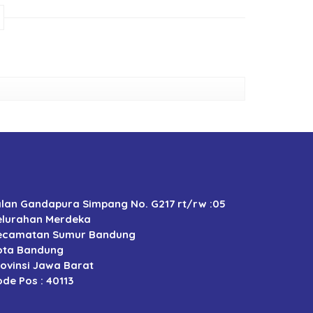
alan Gandapura Simpang No. G217 rt/rw :05
elurahan Merdeka
ecamatan Sumur Bandung
ota Bandung
rovinsi Jawa Barat
de Pos : 40113