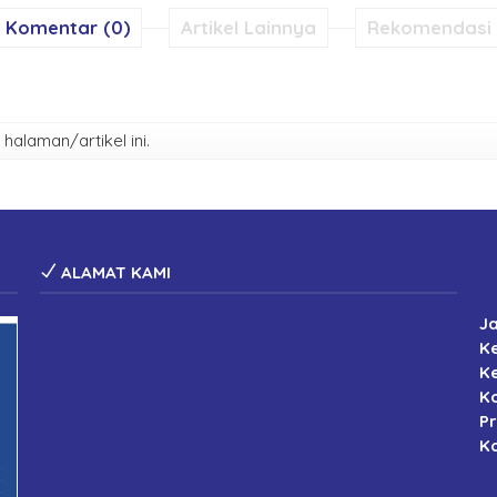
Komentar (0)
Artikel Lainnya
Rekomendasi
alaman/artikel ini.
ALAMAT KAMI
J
K
K
K
P
Ko