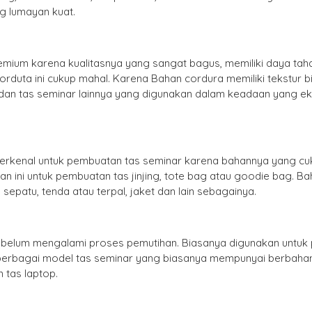
g lumayan kuat.
ium karena kualitasnya yang sangat bagus, memiliki daya tahan s
rduta ini cukup mahal. Karena Bahan cordura memiliki tekstur bin
r dan tas seminar lainnya yang digunakan dalam keadaan yang ek
erkenal untuk pembuatan tas seminar karena bahannya yang cuk
ni untuk pembuatan tas jinjing, tote bag atau goodie bag. Baha
epatu, tenda atau terpal, jaket dan lain sebagainya.
belum mengalami proses pemutihan. Biasanya digunakan untuk pe
di berbagai model tas seminar yang biasanya mempunyai berbahan
 tas laptop.