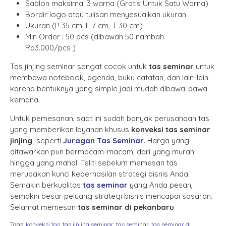
Sablon maksimal 3 warna (Gratis Untuk Satu Warna)
Bordir logo atau tulisan menyesuaikan ukuran
Ukuran (P 35 cm, L 7 cm, T 30 cm)
Min Order : 50 pcs (dibawah 50 nambah
Rp3.000/pcs )
Tas jinjing seminar sangat cocok untuk
tas seminar
untuk
membawa notebook, agenda, buku catatan, dan lain-lain.
karena bentuknya yang simple jadi mudah dibawa-bawa
kemana.
Untuk pemesanan, saat ini sudah banyak perusahaan tas
yang memberikan layanan khusus
konveksi tas seminar
jinjing
seperti
Juragan Tas Seminar
. Harga yang
ditawarkan pun bermacam-macam, dari yang murah
hingga yang mahal. Teliti sebelum memesan tas
merupakan kunci keberhasilan strategi bisnis Anda.
Semakin berkualitas
tas seminar
yang Anda pesan,
semakin besar peluang strategi bisnis mencapai sasaran.
Selamat memesan
tas seminar di pekanbaru
.
Tags:
konveksi tas
,
tas jinjing seminar
,
tas seminar
,
tas seminar di