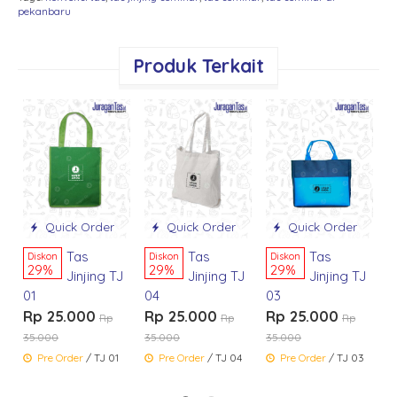
pekanbaru
Produk Terkait
D
0
R
5
Quick Order
Quick Order
Quick Order
Tas
Tas
Tas
Diskon
Diskon
Diskon
29%
29%
29%
Jinjing TJ
Jinjing TJ
Jinjing TJ
01
04
03
Rp 25.000
Rp 25.000
Rp 25.000
Rp
Rp
Rp
35.000
35.000
35.000
Pre Order
/ TJ 01
Pre Order
/ TJ 04
Pre Order
/ TJ 03