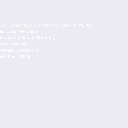
alan Gandapura Simpang No. G217 rt/rw :05
elurahan Merdeka
ecamatan Sumur Bandung
ota Bandung
rovinsi Jawa Barat
de Pos : 40113