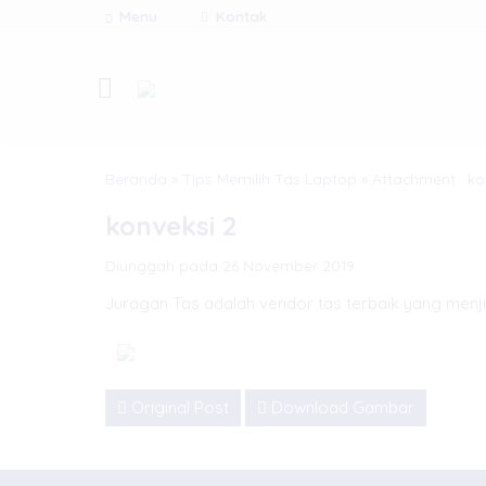
Menu
Kontak
Beranda
»
Tips Memilih Tas Laptop
» Attachment : ko
konveksi 2
Diunggah pada 26 November 2019
Juragan Tas adalah vendor tas terbaik yang menju
Original Post
Download Gambar