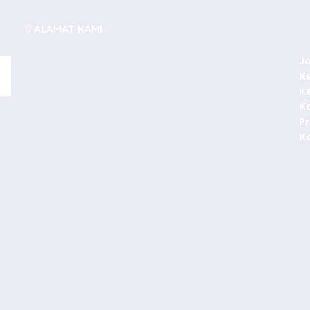
ALAMAT KAMI
J
K
K
K
P
Ko