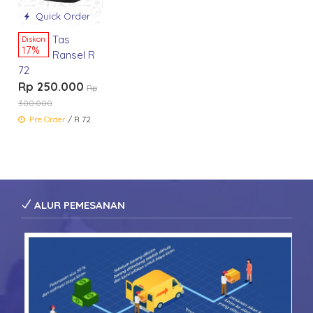
Quick Order
Tas
Diskon
17%
Ransel R
72
Rp 250.000
Rp
300.000
Pre Order
/ R 72
ALUR PEMESANAN