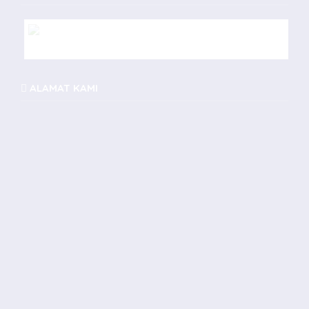
konveksi tas seminar
ALAMAT KAMI