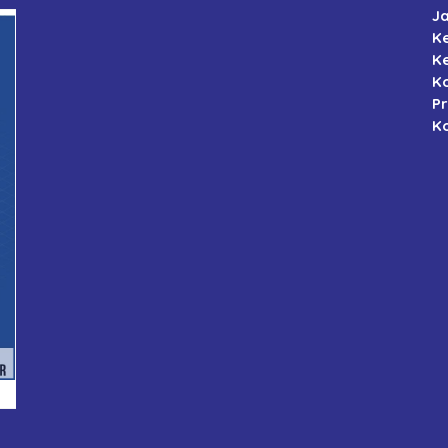
J
K
K
K
P
Ko