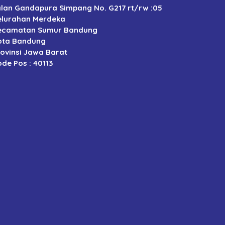
alan Gandapura Simpang No. G217 rt/rw :05
elurahan Merdeka
ecamatan Sumur Bandung
ota Bandung
rovinsi Jawa Barat
de Pos : 40113