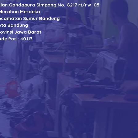
alan Gandapura Simpang No. G217 rt/rw :05
elurahan Merdeka
ecamatan Sumur Bandung
ota Bandung
rovinsi Jawa Barat
de Pos : 40113