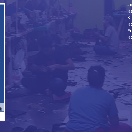
J
K
K
K
P
Ko