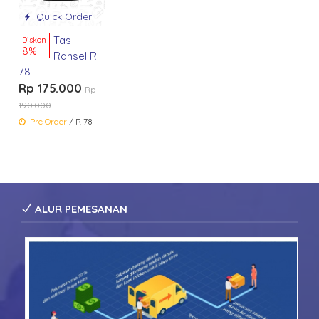
Quick Order
Tas
Diskon
8%
Ransel R
78
Rp 175.000
Rp
190.000
Pre Order
/ R 78
ALUR PEMESANAN