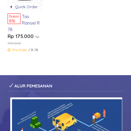
Quick Order
Tas
Diskon
8%
Ransel R
78
Rp 175.000
Rp
190.000
Pre Order
/ R 78
ALUR PEMESANAN