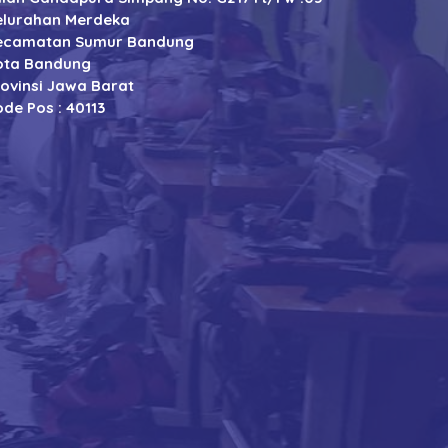
elurahan Merdeka
ecamatan Sumur Bandung
ota Bandung
rovinsi Jawa Barat
de Pos : 40113