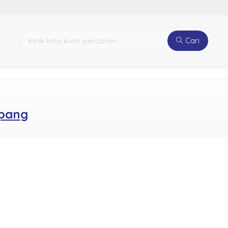
Cari
mpang