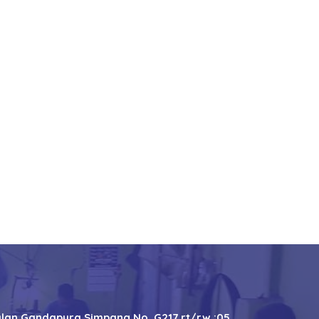
alan Gandapura Simpang No. G217 rt/rw :05