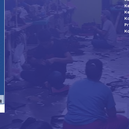
K
K
K
P
Ko